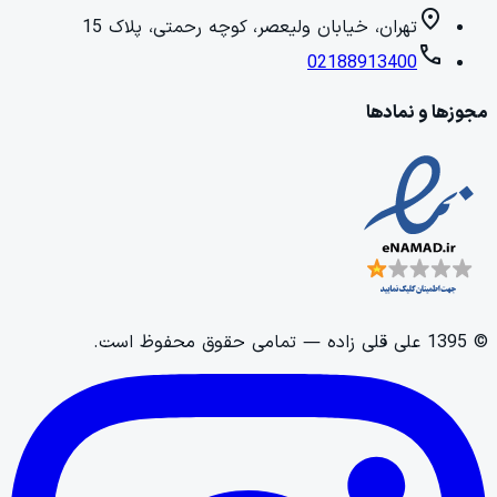
location_on
تهران، خیابان ولیعصر، کوچه رحمتی، پلاک 15
call
02188913400
مجوزها و نمادها
©
1395
علی قلی زاده
— تمامی حقوق محفوظ است.