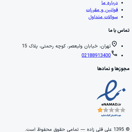
درباره ما
قوانین و مقررات
سوالات متداول
تماس با ما
location_on
تهران، خیابان ولیعصر، کوچه رحمتی، پلاک 15
call
02188913400
مجوزها و نمادها
©
1395
علی قلی زاده
— تمامی حقوق محفوظ است.