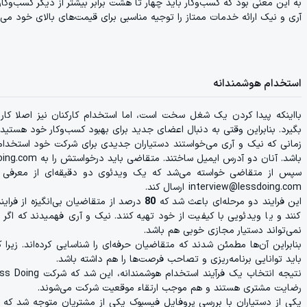
به ‌این معنی بود که کسب‌و‌کار باید چهار تا هشت برابر بیشتر از دیگر کسب‌و‌ک
آری و نیک ارائه خدمات ممتاز را توجیه مناسبی برای قیمت‌های بالای خود می‌
استخدام هوشمندانه
بااینکه پیدا کردن یک شغل سخت است، اما استخدام کارکنان نیز اصلا کار را
بگیرد. بنابراین وقتی به دنبال اعضای جدید برای بهبود کسب‌و‌کار خود هستید،
زمانی که نیک و آری می‌خواستند دستیاران جدیدی برای شرکت خود استخدام کنن
باشد. آنان دو آدرس ایمیل ساختند. متقاضی باید درخواستش را به Jobs@lessdoing.com ارسال می‌کرد تا جزئیات موقعیت شغلی خود را دریافت کند.
سپس از متقاضی خواسته می‌شد که یک ویدئوی دو دقیقه‌ای از معرفی خو
interview@lessdoing.com ارسال کند.
این فرایند دو مرحله‌ای باعث شد که
80
درصد از متقاضیان بی‌انگیزه از فراین
کنند و یا ویدئویی با کیفیت از خود تهیه کنند. نیک و آری فهمیدند که اگر
نمی‌تواند دستیار مجازی خوبی هم باشد.
بنابراین آن‌ها مطمئن شدند که متقاضیان حرفه‌ای را شناسایی کرده‌اند. زیرا ک
باید توانایی برنامه‌ریزی و تصاحب فرصت‌ها را هم داشته باشد.
رضایت مشتری هستند و هم موجب ارتقاء موقعیت شرکت می‌شوند.
یکی از دستیاران با بررسی پروفایل فیسبوک یکی از مشتریان متوجه شد که 