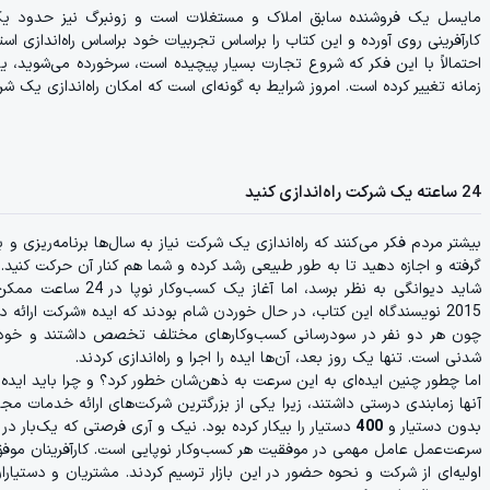
مایسل یک فروشنده سابق املاک و مستغلات است و زونبرگ نیز حدود یک ده
کارآفرینی روی آورده و این کتاب را براساس تجربیات خود براساس را‌ه‌اندازی استارت‌آپ مو
احتمالاً با این فکر که شروع تجارت بسیار پیچیده است، سرخورده می‌شوید، یا شا
زمانه تغییر کرده است. امروز شرایط به گونه‌ای است که امکان راه‌اندازی یک
24 ساعته یک شرکت راه‌اندازی کنید
بیشتر مردم فکر می‌کنند که راه‌اندازی یک شرکت نیاز به سال‌ها برنامه‌ریزی و 
گرفته و اجازه دهید تا به طور طبیعی رشد کرده و شما هم کنار آن حرکت کنید.
شاید دیوانگی به نظر ب
2015 نویسندگاه این کتاب، در حال خوردن شام بودند که ایده «شرکت ارائه دستیار مجازی» به ذهن‌شان رسید.
چون هر دو نفر در سودرسانی کسب‌وکارهای مختلف تخصص داشتند و خود را ا
شدنی است. تنها یک روز بعد، آن‌ها ایده را اجرا و راه‌اندازی کردند.
اما چطور چنین ایده‌ای به این سرعت به ذهن‌شان خطور کرد؟ و چرا باید ایده
آنها زمابندی درستی داشتند، زیرا یکی از بزرگترین شرکت‌های ارائه خدمات مج
بدون دستیار و
400
دستیار را بیکار کرده بود. نیک و آری فرصتی که یک‌بار در 
سرعت‌عمل عامل مهمی در موفقیت هر کسب‌و‌کار نوپایی است. کارآفرینان موف
اولیه‌ای از شرکت و نحوه حضور در این بازار ترسیم کردند. مشتریان و دستیارا