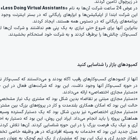
در زیرچوال تامین کردند.
در عرض 24 ساعت شرکت آن‌ها به نام
«Less Doing Virtual Assistants»
ش
این شرکت ابتدا از اپلیکیشن‌ها و ابزارهای رایگانی که در بستر اینترنت وجود د
برنامه‌های رایگانی که در دسترس همه هستند، ایجاد کردند.
بنابراین آنها برای شروع حتی نیازی به یک پنی هم نداشتند و شرکت آن‌ها 
کسب‌و‌کار، چالش‌ها را برطرف کردند و به شرکت خود استحکام بخشیدند.
کمبودهای بازار را شناسایی کنید
آنها از کمبودهای کسب‌و‌کارهای رقیب آگاه بودند و می‌دانستند که کسب‌و‌کار ن
در حوزه کسب‌وکار آنها وجود داشت، این بود که شرکت‌های فعال در این ح
«دستیار مجازی اختصاصی» ارائه می‌دادند.
«دستیار مجازی مبتنی بر تقاضا» بدین شکل بود که مشتری یک نیاز مشخصی 
حالت این بود که امکان همکاری بلندمدت و کار در پروژه‌های بزرگ بین مشتر
«دستیار مجازی اختصاصی» نیز بدین شکل بود که یک دستیار گسترده وسیعی
هماهنگی پروژه را باید انجام می‌داد. ایراد این روش، این بود که دستیار به 
آری و نیک یک فرصت بزرگ را در این حوزه شناسایی کردند. آن‌ها تلاش کرد
مدل جدید این بود که «خدمات به وسیله افرادی‌که در هر وظیفه خاصی تخصص
راهکار جدید آری و نیک این بود که مشتریان از یک تیم کوچک به عنوان دستیا