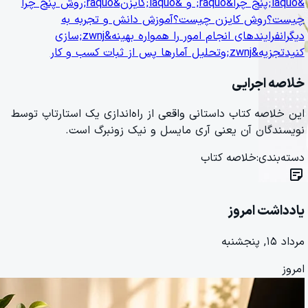
&laquo;پنج چرا&raquo; و &laquo;کایزن&raquo;
روش پنج چرا
چیست؟
روش کایزن چیست؟
آموزش دانش و تجربه به
دیگران
فرایندهای انجام امور را همواره بهینه&zwnj;سازی
کنید
تجزیه&zwnj;وتحلیل آمارها پس از ثبات کسب و کار
خلاصه اجرایی
این خلاصه کتاب داستانی واقعی از راه‌اندازی یک استارتاپ توسط
نویسندگان آن یعنی آری مایسل و نیک زونبرگ است.
دسته‌بندی:
خلاصه کتاب
sticky_note_2
یادداشت امروز
مرداد ۱۵, پنجشنبه
امروز