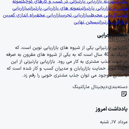
پارتیزانی
هزینه بازاریابی پارتیزانی در کسب و کارهای کوچک
نمونه
هایی از بازاریابی پارتیزانی
نمونه های بازاریابی پارتیزانی
بازاریابی
کمین
بازاریابی محیطی
بازاریابی تجربی
بازاریابی مخفی
راه اندازی کمپین
بازاریابی پارتیزانی
سخن نهایی
خلاصه اجرایی
بازاریابی پارتیزانی یکی از شیوه های بازاریابی نوین است، که
نزدیک به 40 سال است که به یکی از شیوه های مقرون به صرفه
در جهت جذب مشتری به کار می رود. بازاریابی پارتیزنی از این
جهت مورد حمایت بازاریابان و مدیران کسب و کار شده است که
با منابع موجود می توان جذب مشتری خوبی را رقم زد.
دسته‌بندی:
دیجیتال مارکتینگ
sticky_note_2
یادداشت امروز
مرداد ۱۷, شنبه