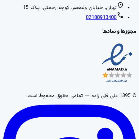
location_on
تهران، خیابان ولیعصر، کوچه رحمتی، پلاک 15
call
02188913400
مجوزها و نمادها
©
1395
علی قلی زاده
— تمامی حقوق محفوظ است.